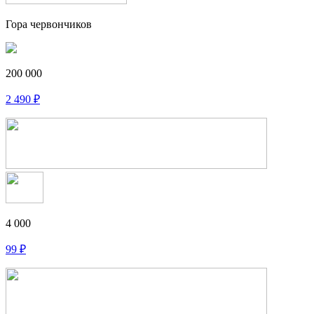
Гора червончиков
200 000
2 490
₽
4 000
99
₽