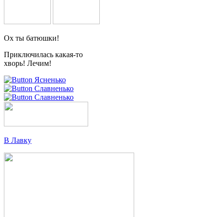
Ох ты батюшки!
Приключилась какая-то
хворь! Лечим!
Ясненько
Славненько
Славненько
В Лавку