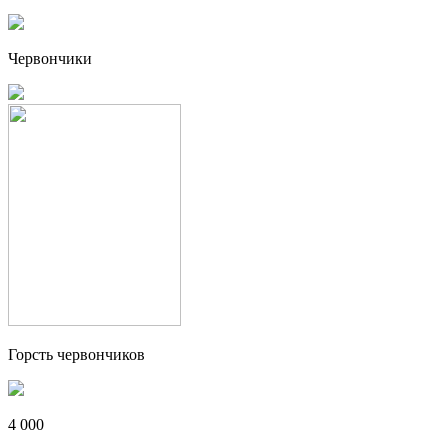
Червончики
Горсть червончиков
4 000