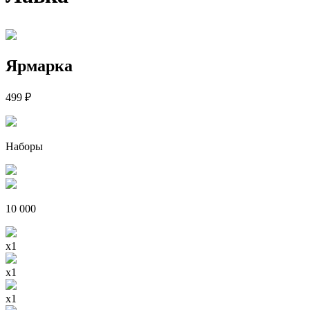
Ярмарка
499
₽
Наборы
10 000
x1
x1
x1