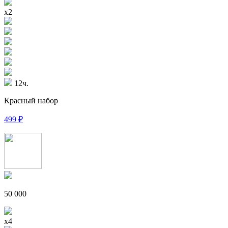
x2
12ч.
Красный набор
499
₽
50 000
x4