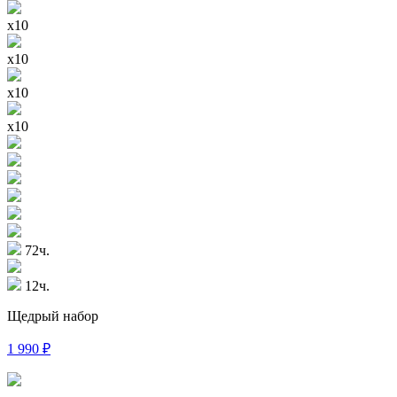
x10
x10
x10
x10
72ч.
12ч.
Щедрый набор
1 990
₽