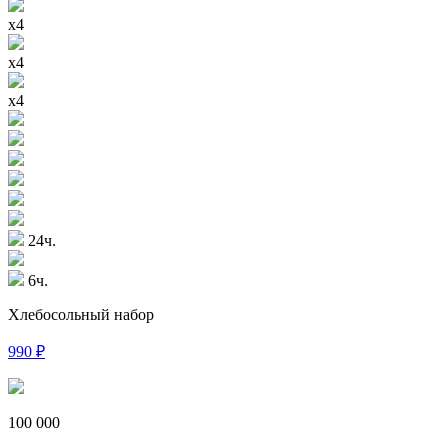
x4
x4
x4
24ч.
6ч.
Хлебосольный набор
990
₽
100 000